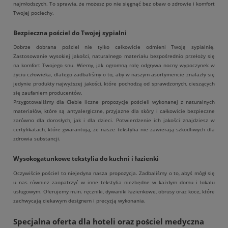
najmłodszych. To sprawia, że możesz po nie sięgnąć bez obaw o zdrowie i komfort
Twojej pociechy.
Bezpieczna pościel do Twojej sypialni
Dobrze dobrana pościel nie tylko całkowicie odmieni Twoją sypialnię.
Zastosowanie wysokiej jakości, naturalnego materiału bezpośrednio przełoży się
na komfort Twojego snu. Wiemy, jak ogromną rolę odgrywa nocny wypoczynek w
życiu człowieka, dlatego zadbaliśmy o to, aby w naszym asortymencie znalazły się
jedynie produkty najwyższej jakości, które pochodzą od sprawdzonych, cieszących
się zaufaniem producentów.
Przygotowaliśmy dla Ciebie liczne propozycje pościeli wykonanej z naturalnych
materiałów, które są antyalergiczne, przyjazne dla skóry i całkowicie bezpieczne
zarówno dla dorosłych, jak i dla dzieci. Potwierdzenie ich jakości znajdziesz w
certyfikatach, które gwarantują, że nasze tekstylia nie zawierają szkodliwych dla
zdrowia substancji.
Wysokogatunkowe tekstylia do kuchni i łazienki
Oczywiście pościel to niejedyna nasza propozycja. Zadbaliśmy o to, abyś mógł się
u nas również zaopatrzyć w inne tekstylia niezbędne w każdym domu i lokalu
usługowym. Oferujemy m.in. ręczniki, dywaniki łazienkowe, obrusy oraz koce, które
zachwycają ciekawym designem i precyzją wykonania.
Specjalna oferta dla hoteli oraz pościel medyczna