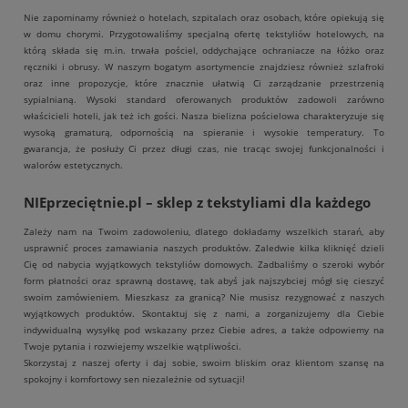
Nie zapominamy również o hotelach, szpitalach oraz osobach, które opiekują się
w domu chorymi. Przygotowaliśmy specjalną ofertę tekstyliów hotelowych, na
którą składa się m.in. trwała pościel, oddychające ochraniacze na łóżko oraz
ręczniki i obrusy. W naszym bogatym asortymencie znajdziesz również szlafroki
oraz inne propozycje, które znacznie ułatwią Ci zarządzanie przestrzenią
sypialnianą. Wysoki standard oferowanych produktów zadowoli zarówno
właścicieli hoteli, jak też ich gości. Nasza bielizna pościelowa charakteryzuje się
wysoką gramaturą, odpornością na spieranie i wysokie temperatury. To
gwarancja, że posłuży Ci przez długi czas, nie tracąc swojej funkcjonalności i
walorów estetycznych.
NIEprzeciętnie.pl – sklep z tekstyliami dla każdego
Zależy nam na Twoim zadowoleniu, dlatego dokładamy wszelkich starań, aby
usprawnić proces zamawiania naszych produktów. Zaledwie kilka kliknięć dzieli
Cię od nabycia wyjątkowych tekstyliów domowych. Zadbaliśmy o szeroki wybór
form płatności oraz sprawną dostawę, tak abyś jak najszybciej mógł się cieszyć
swoim zamówieniem. Mieszkasz za granicą? Nie musisz rezygnować z naszych
wyjątkowych produktów. Skontaktuj się z nami, a zorganizujemy dla Ciebie
indywidualną wysyłkę pod wskazany przez Ciebie adres, a także odpowiemy na
Twoje pytania i rozwiejemy wszelkie wątpliwości.
Skorzystaj z naszej oferty i daj sobie, swoim bliskim oraz klientom szansę na
spokojny i komfortowy sen niezależnie od sytuacji!