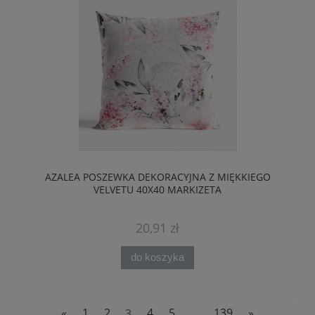
AZALEA POSZEWKA DEKORACYJNA Z MIĘKKIEGO
VELVETU 40X40 MARKIZETA
20,91 zł
do koszyka
«
1
2
3
4
5
...
139
»