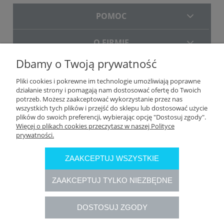
POMOC
O FIRMIE
Dbamy o Twoją prywatność
DOSTAWA
Pliki cookies i pokrewne im technologie umożliwiają poprawne
działanie strony i pomagają nam dostosować ofertę do Twoich
potrzeb. Możesz zaakceptować wykorzystanie przez nas
wszystkich tych plików i przejść do sklepu lub dostosować użycie
plików do swoich preferencji, wybierając opcję "Dostosuj zgody".
Więcej o plikach cookies przeczytasz w naszej Polityce
prywatności.
ZAAKCEPTUJ WSZYSTKIE
ZAAKCEPTUJ TYLKO NIEZBĘDNE
DOSTOSUJ ZGODY
Rozliczenia płatności online przeprowadzane są przez Autopay