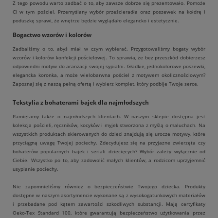
Z tego powodu warto zadbać o to, aby zawsze dobrze się prezentowało. Pomoże
Ci w tym pościel. Przemyślany wybór prześcieradła oraz poszewek na kołdrę i
poduszkę sprawi, że wnętrze będzie wyglądało elegancko i estetycznie.
Bogactwo wzorów i kolorów
Zadbaliśmy o to, abyś miał w czym wybierać. Przygotowaliśmy bogaty wybór
wzorów i kolorów konfekcji pościelowej. To sprawia, że bez przeszkód dobierzesz
odpowiedni motyw do aranżacji swojej sypialni. Gładkie, jednokolorowe poszewki,
elegancka koronka, a może wielobarwna pościel z motywem okolicznościowym?
Zapoznaj się z naszą pełną ofertą i wybierz komplet, który podbije Twoje serce.
Tekstylia z bohaterami bajek dla najmłodszych
Pamiętamy także o najmłodszych klientach. W naszym sklepie dostępna jest
kolekcja pościeli, ręczników, kocyków i myjek stworzona z myślą o maluchach. Na
wszystkich produktach skierowanych do dzieci znajdują się urocze motywy, które
przyciągną uwagę Twojej pociechy. Zdecydujesz się na przyjazne zwierzęta czy
bohaterów popularnych bajek i seriali dziecięcych? Wybór zależy wyłącznie od
Ciebie. Wszystko po to, aby zadowolić małych klientów, a rodzicom uprzyjemnić
usypianie pociechy.
Nie zapomnieliśmy również o bezpieczeństwie Twojego dziecka. Produkty
dostępne w naszym asortymencie wykonane są z wysokogatunkowych materiałów
i przebadane pod kątem zawartości szkodliwych substancji. Mają certyfikaty
Oeko-Tex Standard 100, które gwarantują bezpieczeństwo użytkowania przez