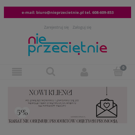
e-mail:
biuro@nieprzecietnie.pl
tel.
608-609-853
Zarejestruj się
Zaloguj się