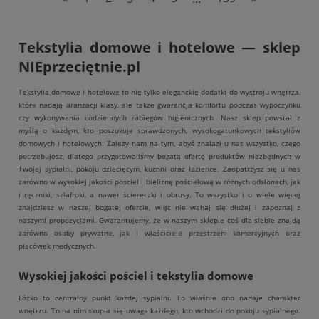
Tekstylia domowe i hotelowe — sklep
NIEprzeciętnie.pl
Tekstylia domowe i hotelowe to nie tylko eleganckie dodatki do wystroju wnętrza,
które nadają aranżacji klasy, ale także gwarancja komfortu podczas wypoczynku
czy wykonywania codziennych zabiegów higienicznych. Nasz sklep powstał z
myślą o każdym, kto poszukuje sprawdzonych, wysokogatunkowych tekstyliów
domowych i hotelowych. Zależy nam na tym, abyś znalazł u nas wszystko, czego
potrzebujesz, dlatego przygotowaliśmy bogatą ofertę produktów niezbędnych w
Twojej sypialni, pokoju dziecięcym, kuchni oraz łazience. Zaopatrzysz się u nas
zarówno w wysokiej jakości pościel i bieliznę pościelową w różnych odsłonach, jak
i ręczniki, szlafroki, a nawet ściereczki i obrusy. To wszystko i o wiele więcej
znajdziesz w naszej bogatej ofercie, więc nie wahaj się dłużej i zapoznaj z
naszymi propozycjami. Gwarantujemy, że w naszym sklepie coś dla siebie znajdą
zarówno osoby prywatne, jak i właściciele przestrzeni komercyjnych oraz
placówek medycznych.
Wysokiej jakości pościel i tekstylia domowe
Łóżko to centralny punkt każdej sypialni. To właśnie ono nadaje charakter
wnętrzu. To na nim skupia się uwaga każdego, kto wchodzi do pokoju sypialnego.