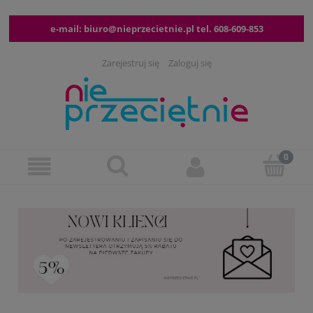
e-mail:
biuro@nieprzecietnie.pl
tel.
608-609-853
Zarejestruj się
Zaloguj się