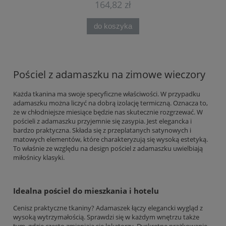
164,82 zł
do koszyka
Pościel z adamaszku na zimowe wieczory
Każda tkanina ma swoje specyficzne właściwości. W przypadku
adamaszku można liczyć na dobrą izolację termiczną. Oznacza to,
że w chłodniejsze miesiące będzie nas skutecznie rozgrzewać. W
pościeli z adamaszku przyjemnie się zasypia. Jest elegancka i
bardzo praktyczna. Składa się z przeplatanych satynowych i
matowych elementów, które charakteryzują się wysoką estetyką.
To właśnie ze względu na design pościel z adamaszku uwielbiają
miłośnicy klasyki.
Idealna pościel do mieszkania i hotelu
Cenisz praktyczne tkaniny? Adamaszek łączy elegancki wygląd z
wysoką wytrzymałością. Sprawdzi się w każdym wnętrzu także
tym, gdzie często zmieniają się lokatorzy. Dyskretne prążkowanie