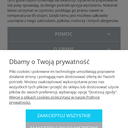
lub pasy sprawiają, że design pościeli sprzyja wyciszeniu. Materiał
łatwo utrzymać w czystości, poddając go praniu nawet w
temperaturze 95 stopni. Dzięki temu jest możliwe całkowite
usunięcie z niego zabrudzeń, pyłków, roztoczy i innych alergenów.
POMOC
O FIRMIE
Dbamy o Twoją prywatność
DOSTAWA
Pliki cookies i pokrewne im technologie umożliwiają poprawne
działanie strony i pomagają nam dostosować ofertę do Twoich
potrzeb. Możesz zaakceptować wykorzystanie przez nas
wszystkich tych plików i przejść do sklepu lub dostosować użycie
plików do swoich preferencji, wybierając opcję "Dostosuj zgody".
Więcej o plikach cookies przeczytasz w naszej Polityce
prywatności.
ZAAKCEPTUJ WSZYSTKIE