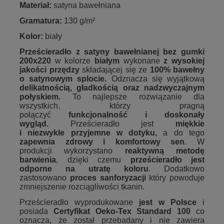
Materiał:
satyna bawełniana
Gramatura:
130 g/m²
Kolor:
biały
Prześcieradło z satyny bawełnianej bez gumki
200x220
w kolorze
białym
wykonane
z
wysokiej
jakości przędzy
składającej się ze
100% bawełny
o satynowym splocie.
Odznacza się wyjątkową
delikatnością, gładkością oraz nadzwyczajnym
połyskiem.
To najlepsze rozwiązanie dla
wszystkich, którzy pragną
połączyć
funkcjonalność
i doskonały
wygląd.
Prześcieradło jest
miękkie
i niezwykle przyjemne w dotyku,
a do tego
zapewnia zdrowy i komfortowy sen
. W
produkcji wykorzystano
reaktywną metodę
barwienia
, dzięki czemu
prześcieradło jest
odporne na utratę koloru
. Dodatkowo
zastosowano
proces sanforyzacji
który powoduje
zmniejszenie rozciągliwości tkanin.
Prześcieradło wyprodukowane
jest w Polsce
i
posiada
Certyfikat Oeko-Tex Standard 100
co
oznacza, że został przebadany i nie zawiera