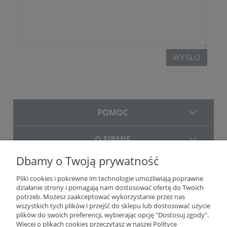
WYŚLIJ
POMOC
O FIRMIE
Dbamy o Twoją prywatność
DOSTAWA
Pliki cookies i pokrewne im technologie umożliwiają poprawne
działanie strony i pomagają nam dostosować ofertę do Twoich
potrzeb. Możesz zaakceptować wykorzystanie przez nas
wszystkich tych plików i przejść do sklepu lub dostosować użycie
plików do swoich preferencji, wybierając opcję "Dostosuj zgody".
Więcej o plikach cookies przeczytasz w naszej Polityce