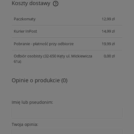
Koszty dostawy
Cena nie zawiera ewentualnych kosztów płatności
Paczkomaty
12,99 zł
Kurier InPost
14,99 zł
Pobranie - płatność przy odbiorze
19,99 zł
Odbiór osobisty
(32-650 Kęty ul. Mickiewicza
0,00 zł
61a)
Opinie o produkcie (0)
Imię lub pseudonim:
Twoja opinia: