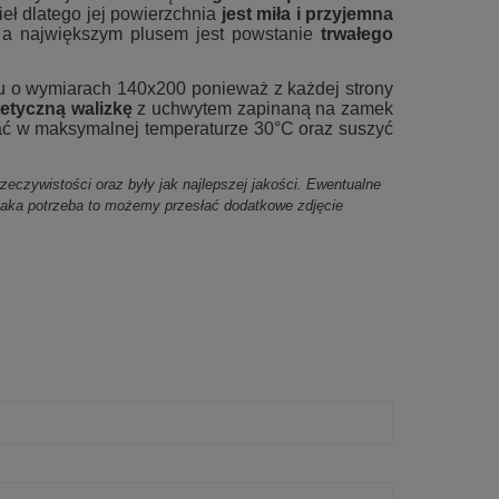
gieł dlatego jej powierzchnia
jest miła i przyjemna
 a największym plusem jest powstanie
trwałego
żku o wymiarach 140x200 ponieważ z każdej strony
tetyczną walizkę
z uchwytem zapinaną na zamek
ać w maksymalnej temperaturze 30°C oraz suszyć
zeczywistości oraz były jak najlepszej jakości. Ewentualne
taka potrzeba to możemy przesłać dodatkowe zdjęcie