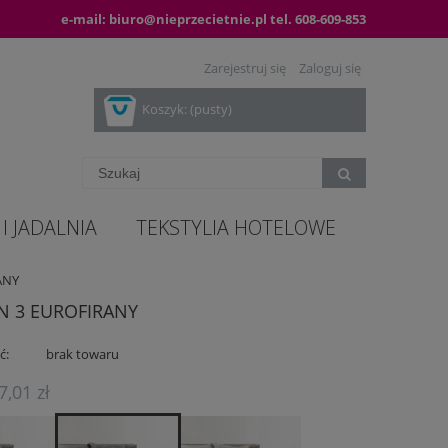
e-mail:
biuro@nieprzecietnie.pl
tel.
608-609-853
Zarejestruj się
Zaloguj się
Koszyk:
(pusty)
I JADALNIA
TEKSTYLIA HOTELOWE
RANY
LEN 3 EUROFIRANY
ć:
brak towaru
7,01 zł