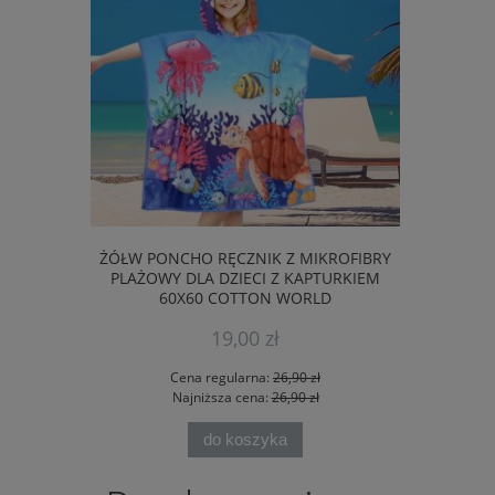
ŻÓŁW PONCHO RĘCZNIK Z MIKROFIBRY
REKIN PON
PLAŻOWY DLA DZIECI Z KAPTURKIEM
PLAŻOWY 
60X60 COTTON WORLD
60
19,00 zł
Cena regularna:
26,90 zł
Ce
Najniższa cena:
26,90 zł
Na
do koszyka