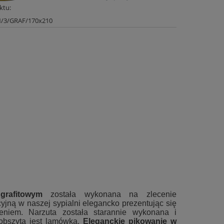
ktu:
/3/GRAF/170x210
rafitowym
została wykonana na zlecenie
cyjną w naszej sypialni elegancko prezentując się
eniem. Narzuta została starannie wykonana i
obszyta jest lamówką.
E
leganckie pikowanie w