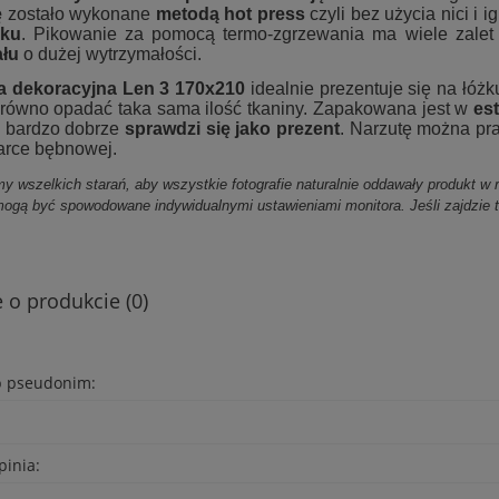
ę
zostało wykonane
metodą hot press
czyli bez użycia nici i i
yku
. Pikowanie za pomocą termo-zgrzewania ma wiele zalet
ału
o dużej wytrzymałości.
a dekoracyjna Len 3 170x210
idealnie prezentuje się na łó
 równo opadać taka sama ilość tkaniny. Zapakowana jest w
es
o bardzo dobrze
sprawdzi się jako prezent
. Narzutę można pr
arce bębnowej.
y wszelkich starań, aby wszystkie fotografie naturalnie oddawały produkt w r
mogą być spowodowane indywidualnymi ustawieniami monitora. Jeśli zajdzie 
.
 o produkcie (0)
b pseudonim:
pinia: