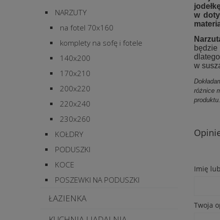
jodełk
NARZUTY
w dot
materi
na fotel 70x160
Narzut
komplety na sofę i fotele
będzie
dlateg
140x200
w susz
170x210
Dokładam
200x220
różnice 
produktu
220x240
230x260
Opinie
KOŁDRY
PODUSZKI
KOCE
Imię lu
POSZEWKI NA PODUSZKI
ŁAZIENKA
Twoja o
KUCHNIA I JADALNIA