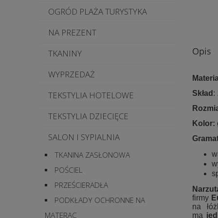
OGRÓD PLAŻA TURYSTYKA
NA PREZENT
Opis
TKANINY
WYPRZEDAŻ
Materia
Skład
:
TEKSTYLIA HOTELOWE
Rozmia
TEKSTYLIA DZIECIĘCE
Kolor:
SALON I SYPIALNIA
Gramat
w
TKANINA ZASŁONOWA
w
POŚCIEL
s
PRZEŚCIERADŁA
Narzu
firmy
Eu
PODKŁADY OCHRONNE NA
na łóż
MATERAC
ma
je