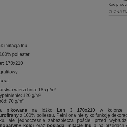
Kod produ
CHON/LEN
ł:
imitacja lnu
 100% poliester
r:
170x210
grafitowy
ura:
arstwa wierzchnia: 185 g/m²
ypełnienie: 120 g/m²
pód: 70 g/m²
ta pikowana
na łóżko
Len 3 170x210
w kolorze
g
rofirany
z 100% poliestru. Pełni ona nie tylko funkcję dekora
ku, ale jednocześnie zabezpiecza pościel przed wybrudz
dnobarwny kolor
oraz
posiada
imitację lnu
a na
brzegach 