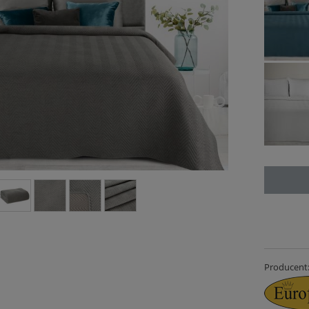
 KWIAT KOŁDRA 220X200
MONSTERA KOŁDRA 220X200
ICZNA LETNIA DRUKOWANA
ANTYALERGICZNA LETNIA DRUKOW
NARZUTA
NARZUTA
49,90 zł
49,90 zł
do koszyka
do koszyka
Producent