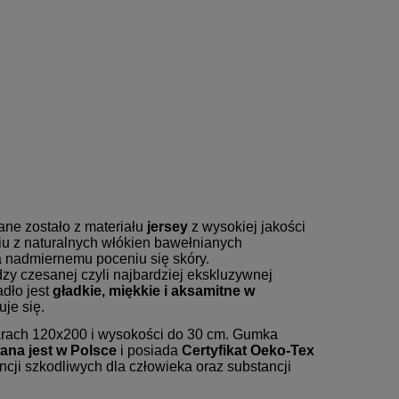
ne zostało z materiału
jersey
z wysokiej jakości
iu z naturalnych włókien bawełnianych
 nadmiernemu poceniu się skóry.
zy czesanej czyli najbardziej ekskluzywnej
dło jest
gładkie, miękkie i aksamitne w
uje się.
arach 120x200 i wysokości do 30 cm. Gumka
na jest w Polsce
i posiada
Certyfikat Oeko-Tex
cji szkodliwych dla człowieka oraz substancji