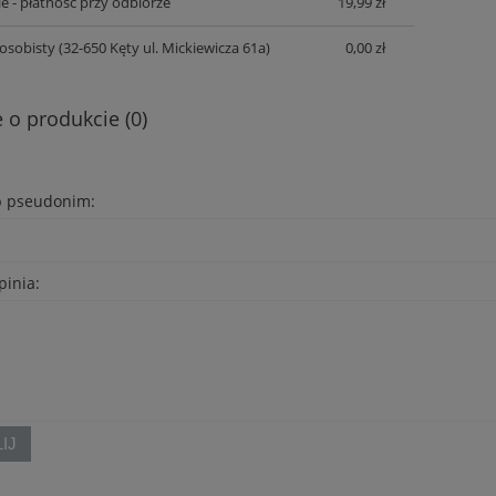
e - płatność przy odbiorze
19,99 zł
osobisty
(32-650 Kęty ul. Mickiewicza 61a)
0,00 zł
 o produkcie (0)
b pseudonim:
pinia:
IJ