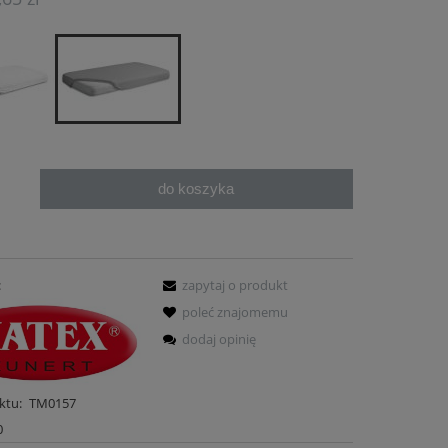
do koszyka
.
30
CZARNY FARTUCH KUCHENNY 32X30
KREMOWA KORA BA
GRILLOWY 1753
POLSKA JE
35,67 zł
104,
:
zapytaj o produkt
poleć znajomemu
do koszyka
do ko
dodaj opinię
ktu:
TM0157
0