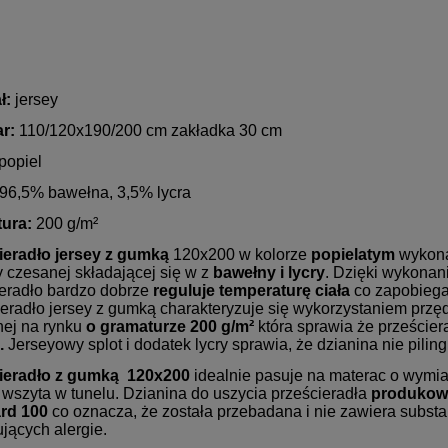
ł:
jersey
r:
110/120x190/200 cm zakładka 30 cm
popiel
96,5% bawełna, 3,5% lycra
ura:
200 g/m²
ieradło jersey z gumką
120x200 w kolorze
popielatym
wykona
 czesanej składającej się w z
bawełny i lycry
. Dzięki wykonan
ieradło bardzo dobrze
reguluje temperaturę ciała
co zapobiega
eradło jersey z gumką charakteryzuje się wykorzystaniem przęd
nej na rynku
o gramaturze 200 g/m²
która sprawia że prześciera
.
Jerseyowy splot i dodatek lycry sprawia, że dzianina nie piling
ieradło z gumką 120x200
idealnie pasuje na materac o wymi
 wszyta w tunelu. Dzianina do uszycia prześcieradła
produkowa
rd 100
co oznacza, że została przebadana i nie zawiera substan
jących alergie.