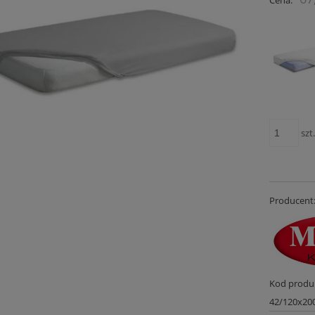
płatności
szt
FARTUCH KUCHENNY 34X30
ZIELONY FARTUCH KUCHENNY 34X
GRILLOWY 1755
GRILLOWY 1754
35,67 zł
35,67 zł
Producent
do koszyka
do koszyka
Kod produ
42/120x20