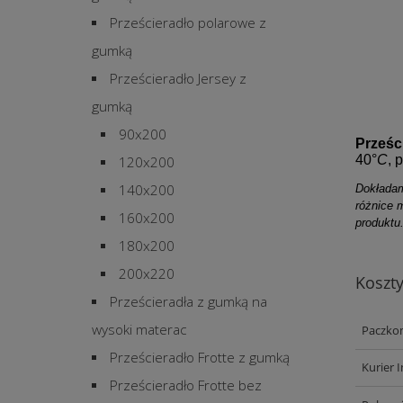
Prześcieradło polarowe z
gumką
Prześcieradło Jersey z
gumką
90x200
Prześc
40°
C
, 
120x200
140x200
Dokładam
różnice 
160x200
produktu
180x200
200x220
Koszt
Prześcieradła z gumką na
wysoki materac
Paczko
Prześcieradło Frotte z gumką
Kurier 
Prześcieradło Frotte bez