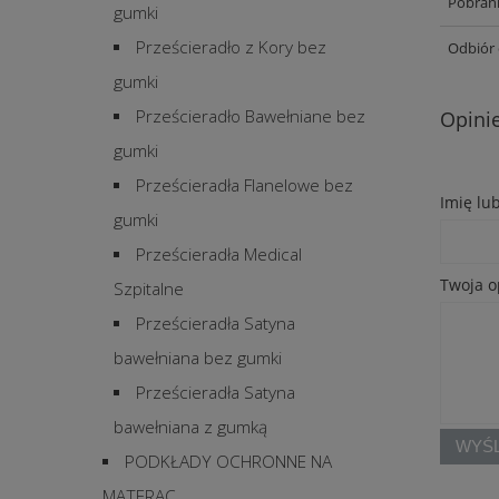
Pobrani
gumki
Prześcieradło z Kory bez
Odbiór 
gumki
Prześcieradło Bawełniane bez
Opinie
gumki
Prześcieradła Flanelowe bez
Imię lu
gumki
Prześcieradła Medical
Twoja o
Szpitalne
Prześcieradła Satyna
bawełniana bez gumki
Prześcieradła Satyna
bawełniana z gumką
WYŚL
PODKŁADY OCHRONNE NA
MATERAC