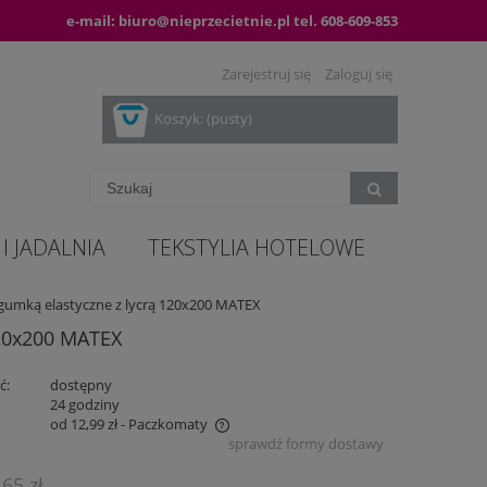
e-mail:
biuro@nieprzecietnie.pl
tel.
608-609-853
Zarejestruj się
Zaloguj się
Koszyk:
(pusty)
I JADALNIA
TEKSTYLIA HOTELOWE
z gumką elastyczne z lycrą 120x200 MATEX
120x200 MATEX
ć:
dostępny
:
24 godziny
od 12,99 zł
- Paczkomaty
sprawdź formy dostawy
zawiera ewentualnych kosztów
,65 zł