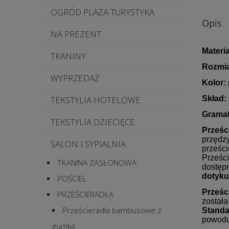
OGRÓD PLAŻA TURYSTYKA
Opis
NA PREZENT
Materia
TKANINY
Rozmia
WYPRZEDAŻ
Kolor:
TEKSTYLIA HOTELOWE
Skład:
Gramat
TEKSTYLIA DZIECIĘCE
Prześc
przędzy
SALON I SYPIALNIA
prześc
Prześci
TKANINA ZASŁONOWA
dostęp
dotyku
POŚCIEL
Prześc
PRZEŚCIERADŁA
została
Prześcieradła bambusowe z
Standa
powodu
gumką