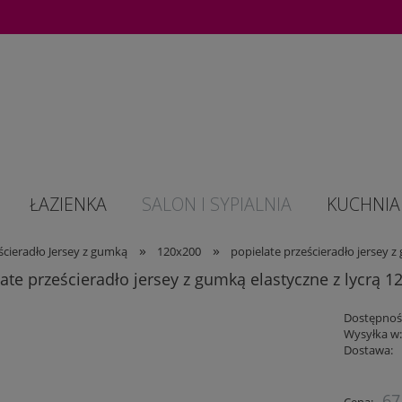
ŁAZIENKA
SALON I SYPIALNIA
KUCHNIA 
»
»
ścieradło Jersey z gumką
120x200
popielate prześcieradło jersey 
ate prześcieradło jersey z gumką elastyczne z lycrą 
Dostępnoś
Wysyłka w
Dostawa:
Cena nie 
67
Cena: