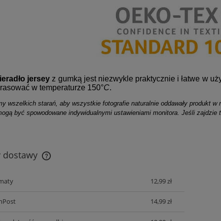
ieradło jersey
z gumką jest niezwykle praktycznie i łatwe w uż
prasować w temperaturze 150°
C
.
y wszelkich starań, aby wszystkie fotografie naturalnie oddawały produkt w r
mogą być spowodowane indywidualnymi ustawieniami monitora. Jeśli zajdzie 
.
y dostawy
maty
12,99 zł
Cena nie zawiera ewentualnych kosztów
płatności
InPost
14,99 zł