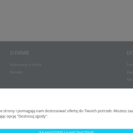
100% BAWEŁNY MUSSO 150
MEDICAL BEZ GUMKI 180 G/M2
/M2 NA ZAKŁADKĘ
76,26 zł
36,90 zł
do koszyka
do koszyka
O FIRMIE
D
Informacje o firmie
For
Kontakt
Zwr
Kos
nie strony i pomagają nam dostosować ofertę do Twoich potrzeb. Możesz zaa
jąc opcję "Dostosuj zgody".