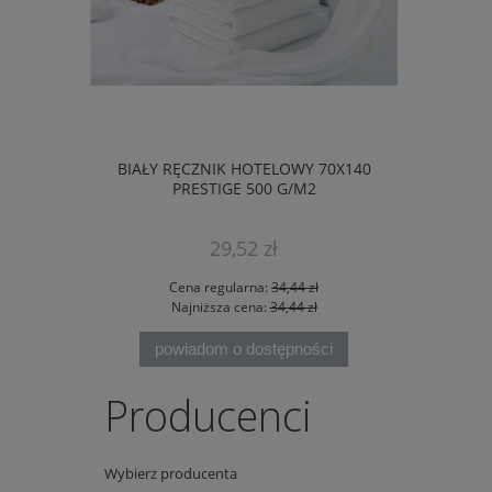
BIAŁY RĘCZNIK HOTELOWY 70X140
CARS PON
PRESTIGE 500 G/M2
PLAŻOWY 
29,52 zł
Cena regularna:
34,44 zł
Ce
Najniższa cena:
34,44 zł
Na
powiadom o dostępności
Producenci
Wybierz producenta