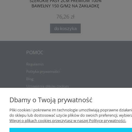
SZEROKIE PASY 2CM PREMIUM 100%
PREMIUM 
BAWEŁNY 150 G/M2 NA ZAKŁADKĘ
G
76,26 zł
do koszyka
POMOC
Regulamin
Polityka prywatności
Blog
Ustawienia plików cookies
Dbamy o Twoją prywatność
Pliki cookies i pokrewne im technologie umożliwiają poprawne działa
do sklepu lub dostosować użycie plików do swoich preferencji, wybiera
Więcej o plikach cookies przeczytasz w naszej Polityce prywatności.