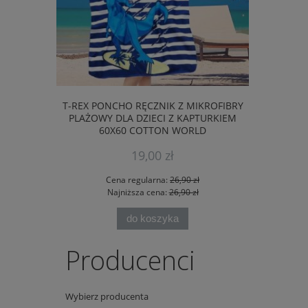
T-REX PONCHO RĘCZNIK Z MIKROFIBRY
NIEBIESKA 
PLAŻOWY DLA DZIECI Z KAPTURKIEM
MIKROFIB
60X60 COTTON WORLD
KAPTURKI
19,00 zł
Cena regularna:
26,90 zł
Ce
Najniższa cena:
26,90 zł
Na
do koszyka
Producenci
Wybierz producenta