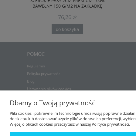
SZEROKIE PASY 2CM PREMIUM 100%
PREMIUM 
BAWEŁNY 150 G/M2 NA ZAKŁADKĘ
G
76,26 zł
do koszyka
POMOC
Regulamin
Polityka prywatności
Blog
Ustawienia plików cookies
Dbamy o Twoją prywatność
Pliki cookies i pokrewne im technologie umożliwiają poprawne działa
do sklepu lub dostosować użycie plików do swoich preferencji, wybiera
Więcej o plikach cookies przeczytasz w naszej Polityce prywatności.