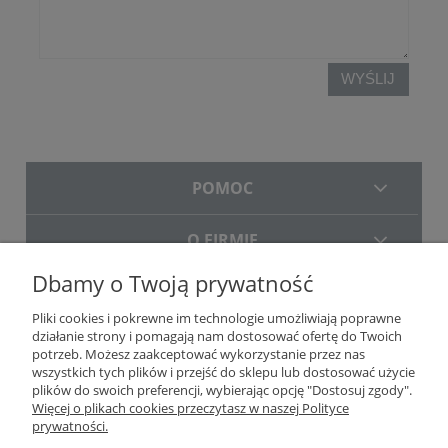
WYŚLIJ
POMOC
O FIRMIE
Dbamy o Twoją prywatność
DOSTAWA
Pliki cookies i pokrewne im technologie umożliwiają poprawne
działanie strony i pomagają nam dostosować ofertę do Twoich
potrzeb. Możesz zaakceptować wykorzystanie przez nas
wszystkich tych plików i przejść do sklepu lub dostosować użycie
plików do swoich preferencji, wybierając opcję "Dostosuj zgody".
Więcej o plikach cookies przeczytasz w naszej Polityce
prywatności.