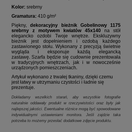
Kolor:
srebrny
Gramatura:
410 g/m²
Piękny,
dekoracyjny bieżnik Gobelinowy 1175
srebrny z motywem kwiatów 45x140
na stół
elegancko ozdobi Twoje wnętrze. Ekskluzywny
bieżnik jest dopełnieniem i ozdobą każdego
zastawionego stołu.
Wykonany z precyzją świetnie
wygląda i eksponuje każdą elegancką
zastawę. Szarfa będzie się cudownie prezentowała
w tradycyjnych wnętrzach, jak i w nowocześnie
urządzonych pomieszczeniach.
Artykuł wykonano z trwałej tkaniny, dzięki czemu
jest łatwy w utrzymaniu czystości i ładnie się
prezentuje.
Dokładamy wszelkich starań, aby wszystkie fotografie
naturalnie oddawały produkt w rzeczywistości oraz były jak
najlepszej jakości. Ewentualne różnice mogą być spowodowane
indywidualnymi ustawieniami monitora. Jeśli zajdzie taka
potrzeba to możemy przesłać dodatkowe zdjęcie produktu.