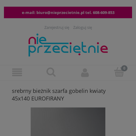
e-mail:
biuro@nieprzecietnie.pl
tel.
608-609-853
Zarejestruj się
Zaloguj się
srebrny bieżnik szarfa gobelin kwiaty
45x140 EUROFIRANY