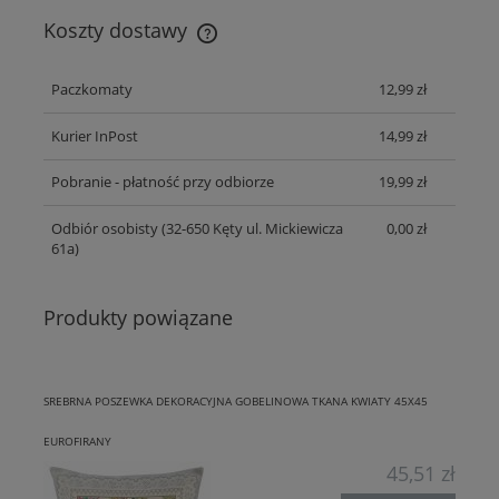
Koszty dostawy
Cena nie zawiera ewentualnych kosztów płatności
Paczkomaty
12,99 zł
Kurier InPost
14,99 zł
Pobranie - płatność przy odbiorze
19,99 zł
Odbiór osobisty
(32-650 Kęty ul. Mickiewicza
0,00 zł
61a)
Produkty powiązane
SREBRNA POSZEWKA DEKORACYJNA GOBELINOWA TKANA KWIATY 45X45
EUROFIRANY
45,51 zł