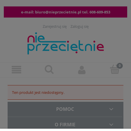
e-mail:
biuro@nieprzecietnie.pl
tel.
608-609-853
Zarejestruj się
Zaloguj się
Ten produkt jest niedostępny.
POMOC
O FIRMIE