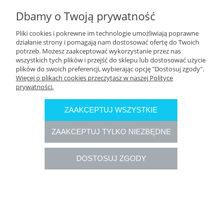
Dbamy o Twoją prywatność
DOSTAWA
Pliki cookies i pokrewne im technologie umożliwiają poprawne
działanie strony i pomagają nam dostosować ofertę do Twoich
potrzeb. Możesz zaakceptować wykorzystanie przez nas
wszystkich tych plików i przejść do sklepu lub dostosować użycie
plików do swoich preferencji, wybierając opcję "Dostosuj zgody".
Więcej o plikach cookies przeczytasz w naszej Polityce
prywatności.
ZAAKCEPTUJ WSZYSTKIE
ZAAKCEPTUJ TYLKO NIEZBĘDNE
DOSTOSUJ ZGODY
Rozliczenia płatności online przeprowadzane są przez Autopay
S.A. (autopay.pl)
POKAŻ PEŁNĄ WERSJĘ STRONY
Sklep internetowy Shoper.pl